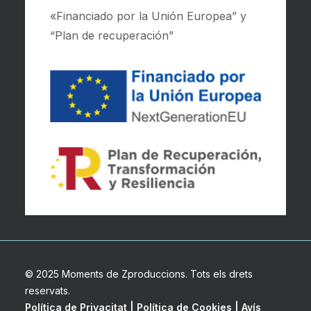
«Financiado por la Unión Europea” y
“Plan de recuperación”
© 2025 Moments de Zproduccions. Tots els drets
reservats.
Política de Privacitat
|
Política de Cookies
|
Avís